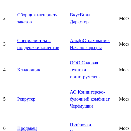
Сборщик интернет-
ВкусВилл.
2
Моск
заказов
Даркстор
Специалист чат-
АльфаСтрахование.
3
Моск
поддержки клиентов
Начало карьеры
ООО Садовая
4
Кладовщик
техника
Моск
и инструменты
АО Кондитерско-
5
Рекрутер
булочный комбинат
Моск
Черёмушки
Пятёрочка.
6
Продавец
Моск