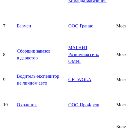
Команда магазинов
7
Бармен
ООО Гранде
Моск
МАГНИТ,
Сборщик заказов
8
Розничная сеть.
Моск
в даркстор
OMNI
Водитель-экспедитор
9
GETWOLA
Моск
на личном авто
10
Охранник
ООО ПроФреш
Моск
Колед