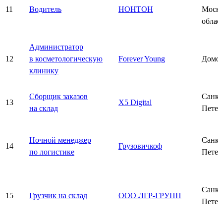
11
Водитель
НОНТОН
Моско
облас
Администратор
12
в косметологическую
Forever Young
Домо
клинику
Сборщик заказов
Санкт
13
X5 Digital
на склад
Петер
Ночной менеджер
Санкт
14
Грузовичкоф
по логистике
Петер
Санкт
15
Грузчик на склад
ООО ЛГР-ГРУПП
Петер