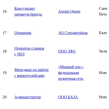
Консультант
Санкт
16
Aurum Queen
премиум-бренда
Петер
17
Охранник
АО Спецавтобаза
Екате
Оператор станков
18
ООО ЗФА
Челяб
с ЧПУ
«Мокрый нос»,
Менеджер по работе
19
федеральная
Ново
с маркетплейсами
розничная сеть
20
Администратор
ООО БАЗА
Ново