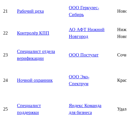
ООО Геркулес-
21
Рабочий цеха
Ново
Сибирь
АО АФТ Нижний
Нижн
22
Контролёр КПП
Новгород
Новг
Специалист отдела
23
ООО Постулат
Сочи
верификации
ООО Эко-
24
Ночной охранник
Красн
Спектрум
Специалист
Яндекс Команда
25
Удалё
поддержки
для бизнеса