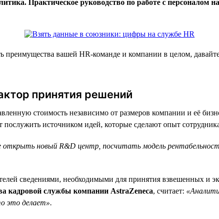
итика. Практическое руководство по работе с персоналом н
ать преимущества вашей HR-команде и компании в целом, давай
фактор принятия решений
бавленную стоимость независимо от размеров компании и её биз
т послужить источником идей, которые сделают опыт сотрудника
нее открыть новый R&D центр, посчитать модель рентабельнос
ителей сведениями, необходимыми для принятия взвешенных и 
ава кадровой службы компании AstraZeneca
, считает:
«Аналити
то это делает»
.