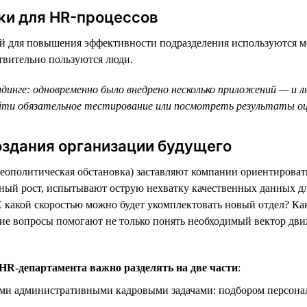
ки для HR-процессов
й для повышения эффективности подразделения используются м
твительно пользуются люди.
лдинге: одновременно было внедрено несколько приложений — и 
йти обязательное тестирование или посмотреть результаты оце
оздания организации будущего
 геополитическая обстановка) заставляют компании ориентирова
ерный рост, испытывают острую нехватку качественных данных 
С какой скоростью можно будет укомплектовать новый отдел? Как
ие вопросы помогают не только понять необходимый вектор дви
 HR-департамента важно разделять на две части
:
и административными кадровыми задачами: подбором персонала