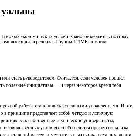
ктуальны
л. В новых экономических условиях многое меняется, поэтому
 по комплектации персонала» Группы НЛМК помогла
или стать руководителем. Считается, если человек пришёл
игать полезные инициативы — и через некоторое время тебя
езупречной работы становились успешными управленцами. И это
во в принципе представляет собой чёткую и логичную
приятиях есть собственные технические университеты,
производственных условиях особо ценятся профессионализм
тер, старший мастер, заместитель начальника цеха, начальник