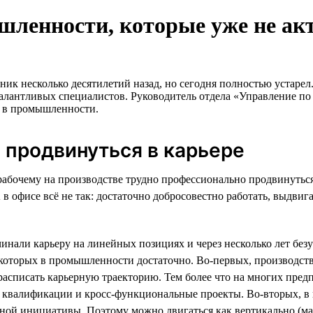
шленности, которые уже не а
ник несколько десятилетий назад, но сегодня полностью устаре
я талантливых специалистов. Руководитель отдела «Управление
е в промышленности.
о продвинуться в карьере
абочему на производстве трудно профессионально продвинуться 
 А в офисе всё не так: достаточно добросовестно работать, выдв
ачинали карьеру на линейных позициях и через несколько лет б
, которых в промышленности достаточно. Во-первых, производст
 расписать карьерную траекторию. Тем более что на многих пред
квалификации и кросс-функциональные проекты. Во-вторых, в 
чной инициативы. Поэтому можно двигаться как вертикально (мас