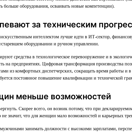
ать больше оборудования, осваивать новые компетенции).
спевают за техническим прогре
 и искусственным интеллектом лучше идти в ИТ-сектор, финансо
а устаревшем оборудовании и ручном управлении.
тируют средства в технологическое перевооружение и в эколог
ить на предприятиях. Цифровая трансформация производства поз
ами из комфортных диспетчерских, сокращать время работы и в 
ебуется постоянное повышение квалификации и технической гра
нщин меньше возможностей
ргнуть. Скорее всего, он возник потому, что при декларируемом
это не значит, что для женщин мало возможностей и карьерных т
ужчинами занимать должности с высокими зарплатами, перспек