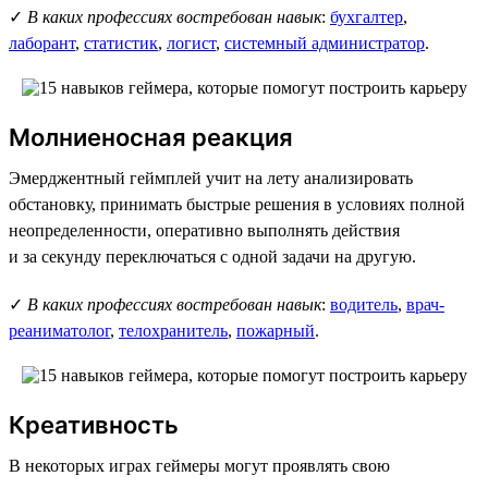
✓
В каких профессиях востребован навык
:
бухгалтер
,
лаборант
,
статистик
,
логист
,
системный администратор
.
Молниеносная реакция
Эмерджентный геймплей учит на лету анализировать
обстановку, принимать быстрые решения в условиях полной
неопределенности, оперативно выполнять действия
и за секунду переключаться с одной задачи на другую.
✓
В каких профессиях востребован навык
:
водитель
,
врач-
реаниматолог
,
телохранитель
,
пожарный
.
Креативность
В некоторых играх геймеры могут проявлять свою