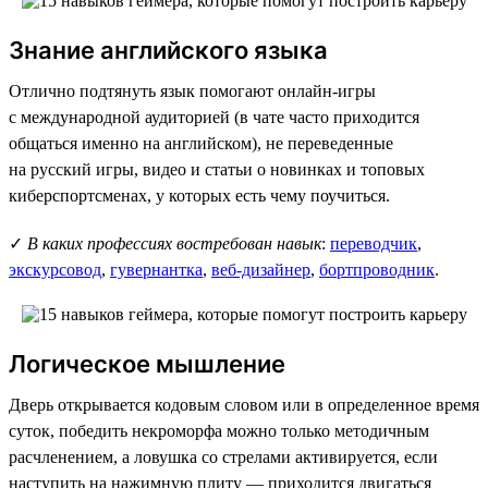
Знание английского языка
Отлично подтянуть язык помогают онлайн-игры
с международной аудиторией (в чате часто приходится
общаться именно на английском), не переведенные
на русский игры, видео и статьи о новинках и топовых
киберспортсменах, у которых есть чему поучиться.
✓
В каких профессиях востребован навык
:
переводчик
,
экскурсовод
,
гувернантка
,
веб-дизайнер
,
бортпроводник
.
Логическое мышление
Дверь открывается кодовым словом или в определенное время
суток, победить некроморфа можно только методичным
расчленением, а ловушка со стрелами активируется, если
наступить на нажимную плиту — приходится двигаться