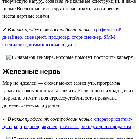
творческую натуру, создавая уникальные конструкции, и даже
целые Вселенные, исследуя новые подходы или решая
нестандартные задачи.
✓
В каких профессиях востребован навык
:
графический
дизайнер
,
сценарист
,
продюсер
,
сторисмейкер
,
SMM-
специалист
,
комьюнити-менеджер
.
Железные нервы
Мир не идеален — сюжет может зависнуть, программа
залагать, сокомандники заглючить. Если твой геймпад до сих
пор жив, значит, твоя стрессоустойчивость прокачана
до нечеловеческого уровня.
✓
В каких профессиях востребован навык
:
оператор контакт-
центра
,
продавец
,
акушер
,
психолог
,
менеджер по продажам
.