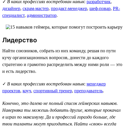
✓
В каких профессиях востребован навык
:
разработчик
,
дизайнер
,
скрам-мастер
,
продакт-менеджер
,
шеф-повар
,
PR-
специалист
,
администратор
.
Лидерство
Найти союзников, собрать из них команду, решая по пути
кучу организационных вопросов, донести до каждого
стратегию и грамотно распределить между ними роли — это
и есть лидерство.
✓
В каких профессиях востребован навык
:
менеджер
проектов
,
коуч
,
спортивный тренер
,
преподаватель
.
Конечно, это далеко не полный список геймерских навыков.
Наверняка ты можешь добавить другие, которые прокачал
в играх по максимуму. Да и профессий гораздо больше, где
твои таланты могут пригодиться. Найти «свою» всегда