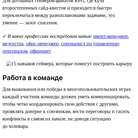
Для дотошных геймеров-фанатов RPG, где куча
второстепенных сайд-квестов и приходится быстро
переключаться между разноплановыми задачами, это
умение — залог спасения.
✓
В каких профессиях востребован навык
:
ивент-менеджер
,
медсестра
,
офис-менеджер
,
специалист по управлению
персоналом
,
официант
.
Работа в команде
Для выживания или победы в многопользовательских играх
каждый участник команды должен уметь коммуницировать,
чтобы четко координировать свои действия с другими,
проявлять доверие к союзникам, вести переговоры и гасить
конфликты в самом их начале, не доводя ситуацию
до холивара.