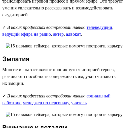
транслировать игровой процесс в прямом эфире. Это требует
умения увлекательно рассказывать и взаимодействовать
с аудиторией.
✓
В каких профессиях востребован навык
:
телеведущий
,
ведущий эфира на радио
,
актер
,
адвокат
.
Эмпатия
Многие игры заставляют проникнуться историей героев,
развивают способность сопереживать им, учат считывать
их эмоции.
✓
В каких профессиях востребован навык
:
социальный
работник
,
менеджер по персоналу
,
учитель
.
Внимание к деталям