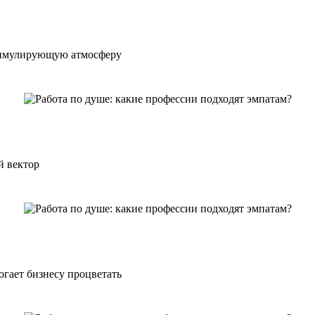
стимулирующую атмосферу
й вектор
гает бизнесу процветать