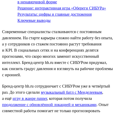
в ненавязчивой форме
Решение: интерактивная игра «Обереги СИБУРа»
Результаты: цифры и главные достижения
Ключевые выводы
Современные специалисты сталкиваются с постоянным
давлением. На старте карьеры сложно найти работу без опыта,
а у сотрудников со стажем постоянно растут требования
и KPI. В социальных сетях и на конференциях делятся
прогнозами, что скоро многих заменит искусственный
интеллект. Бренд-центр hh.ru вместе с СИБУРом придумал,
как снизить градус давления и взглянуть на рабочие проблемы
с иронией.
Бренд-центр hh.ru сотрудничает с СИБУРом уже в четвёртый
раз. До этого сделали
музыкальный батл с Менделеевым
,
а ещё
игру в жанре runner
, которая потом получила
продолжение с обновлённой локацией и механиками
. Опыт
совместной работы помогает не только прогнозировать