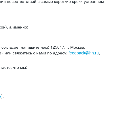
и несоответствий в самые короткие сроки устраняем
он), а именно:
ь согласие, напишите нам: 125047, г. Москва,
р» или свяжитесь с нами по адресу:
feedback@hh.ru
,
итаете, что мы:
а
).