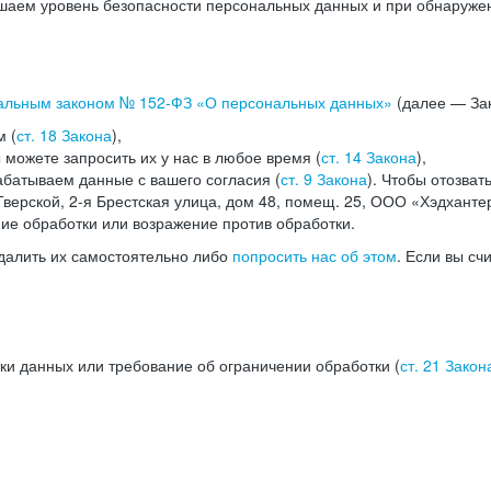
аем уровень безопасности персональных данных и при обнаружени
альным законом №
152-ФЗ
«О персональных данных»
(далее — Зак
м (
ст. 18 Закона
),
можете запросить их у нас в любое время (
ст. 14 Закона
),
абатываем данные с вашего согласия (
ст. 9 Закона
). Чтобы отозват
верской, 2-я Брестская улица, дом 48, помещ. 25, ООО «Хэдханте
ние обработки или возражение против обработки.
далить их самостоятельно либо
попросить нас об этом
. Если вы сч
ки данных или требование об ограничении обработки (
ст. 21 Закон