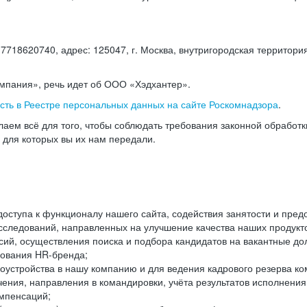
18620740, адрес: 125047, г. Москва, внутригородская территория
омпания», речь идет об ООО «Хэдхантер».
есть в Реестре персональных данных на сайте Роскомнадзора
.
аем всё для того, чтобы соблюдать требования законной обработ
, для которых вы их нам передали.
ступа к функционалу нашего сайта, содействия занятости и пред
следований, направленных на улучшение качества наших продуктов
ий, осуществления поиска и подбора кандидатов на вакантные дол
ования HR-бренда;
оустройства в нашу компанию и для ведения кадрового резерва ко
чения, направления в командировки, учёта результатов исполнени
омпенсаций;