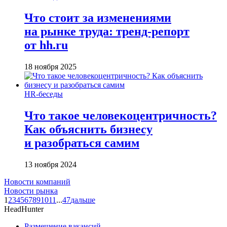
Что стоит за изменениями
на рынке труда: тренд-репорт
от hh.ru
18 ноября 2025
HR-беседы
Что такое человеко­центричность?
Как объяснить бизнесу
и разобраться самим
13 ноября 2024
Новости компаний
Новости рынка
1
2
3
4
5
6
7
8
9
10
11
...
47
дальше
HeadHunter
Размещение вакансий