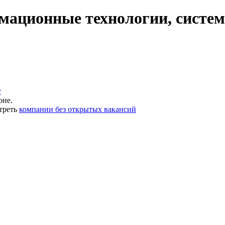
ационные технологии, системн
т
оне.
треть
компании без открытых вакансий