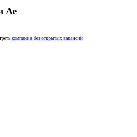
в Ае
треть
компании без открытых вакансий