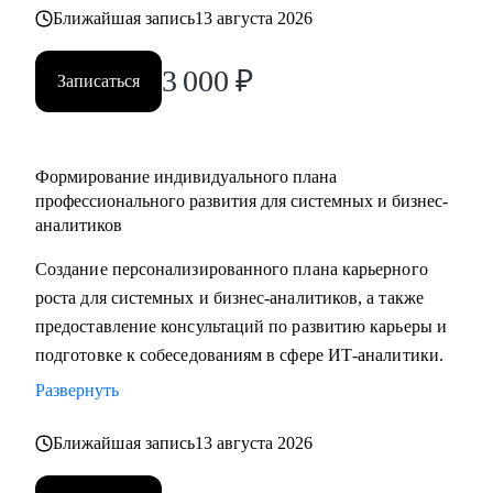
выбрать направление (СА/БА), требования рынка, как
Ближайшая запись
13 августа 2026
строить карьеру в продукте/проекте/корпорации и какие
3 000
₽
есть траектории развития
Записаться
Кому могу помочь:
• Системным аналитикам (всех уровней: junior, middle,
Формирование индивидуального плана
senior, lead)
профессионального развития для системных и бизнес-
• Бизнес‑аналитикам (в том числе тем, кто хочет усилить
аналитиков
техчасть или перейти в системный анализ)
Создание персонализированного плана карьерного
• Senior/lead‑уровню: позиционирование, подготовка к
роста для системных и бизнес-аналитиков, а также
сложным интервью, переход в управление, расширение
предоставление консультаций по развитию карьеры и
зоны ответственности
подготовке к собеседованиям в сфере ИТ-аналитики.
• Начинающим и переходящим из смежных ролей
(например, техническим писателям и др.) - если ваша цель
Развернуть
связана с аналитикой и нужен понятный маршрут и
Ближайшая запись
13 августа 2026
понимание требований рынка