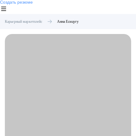
Создать резюме
Карьерный маркетплейс
Анна
Есицугу