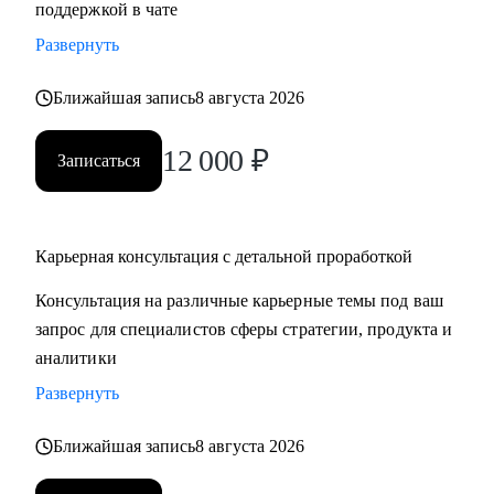
поддержкой в чате
продающее резюме / LinkedIn
Развернуть
• Проведу mock-interview и дам практические
рекомендации по улучшению презентации
Ближайшая запись
8 августа 2026
• Научу нетворчить эффективно и с результатом для
карьеры
12 000
₽
Записаться
• Для тех, кто только задумался о получении визы талантов
в США (EB1-A, O1), расскажу о процессе, поделюсь
ресурсами и контактами, подберу релевантные ресурсы/
организации для закрытия критериев
Карьерная консультация с детальной проработкой
• Для поступающих в бизнес-школы, помогу со стратегией
Консультация на различные карьерные темы под ваш
поступления, а также проверкой материалов (например,
запрос для специалистов сферы стратегии, продукта и
эссе, резюме, рекомендательные письма)
аналитики
Развернуть
Кому могу помочь:
Мои консультации подойдут тем, кто:
Ближайшая запись
8 августа 2026
• Хочет найти работу в IT, FMCG, e-commerce на позициях:
Analytics, Strategy & Ops, Go-To-Market, Product