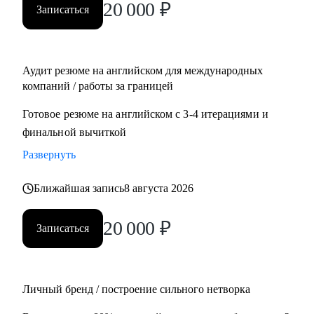
20 000
₽
Записаться
Management, Project Management
• Планирует переехать в Европу или США или уже ищет
там работу
• Думает об иммиграции в США по визе талантов О1 /
Аудит резюме на английском для международных
ЕВ1-А
компаний / работы за границей
• Хочет поступить в топовые бизнес школы в Европе
Готовое резюме на английском с 3-4 итерациями и
финальной вычиткой
Развернуть
Ближайшая запись
8 августа 2026
20 000
₽
Записаться
Личный бренд / построение сильного нетворка