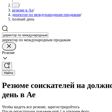
/
/
...
резюме в Ае
/
директор по международным продажам
/
полный день
директор по международным продажам
Резюме
Найти
Резюме соискателей на долж
день в Ае
Чтобы видеть все резюме, зарегистрируйтесь
После регистрации покажем ещё 1 и откроем фото