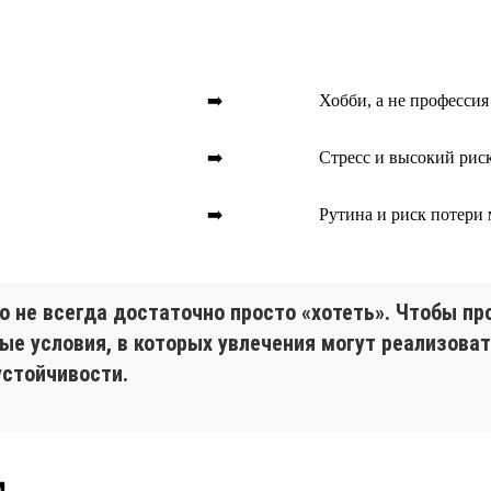
➡️
Хобби, а не профессия
➡️
Стресс и высокий рис
➡️
Рутина и риск потери
но не всегда достаточно просто «хотеть». Чтобы п
ные условия, в которых увлечения могут реализова
устойчивости.
и