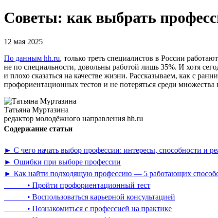
Советы: как выбрать професс
12 мая 2025
По данным hh.ru
, только треть специалистов в России работают
не по специальности, довольны работой лишь 35%. И хотя се
и плохо сказаться на качестве жизни. Рассказываем, как с ран
профориентационных тестов и не потеряться среди множества 
Татьяна Муртазина
редактор молодёжного направления hh.ru
Содержание статьи
► С чего начать выбор профессии: интересы, способности и ре
► Ошибки при выборе профессии
► Как найти подходящую профессию — 5 работающих способо
• Пройти профориентационный тест
• Воспользоваться карьерной консультацией
• Познакомиться с профессией на практике