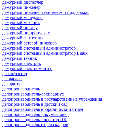
дежурный диспетчер
дежурный инженер
дежурный инженер технической поддержки
дежурный менеджер
дежурный механик
дежурный по залу
дежурный по пропускам
дежурный сантехник
дежурный сетевой инженер
дежурный системный администратор
дежурный системный администратор Linux
дежурный техник
дежурный электрик
дежурный электромонтер
дезинфектор
декларант
декоратор
делопроизводитель
делопроизводитель-архивариус
делопроизводитель в государственные учреждения
делопроизводитель в детский сад
делопроизводитель в юридический отдел
делопроизводитель-документовед
делопроизводитель-оператор ПК
делопроизводитель отдела кадров