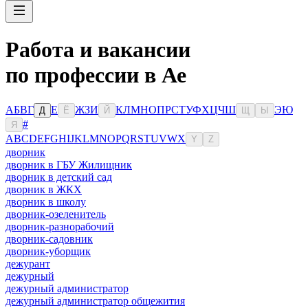
Работа и вакансии
по профессии в Ае
А
Б
В
Г
Е
Ж
З
И
К
Л
М
Н
О
П
Р
С
Т
У
Ф
Х
Ц
Ч
Ш
Э
Ю
Д
Ё
Й
Щ
Ы
#
Я
A
B
C
D
E
F
G
H
I
J
K
L
M
N
O
P
Q
R
S
T
U
V
W
X
Y
Z
дворник
дворник в ГБУ Жилищник
дворник в детский сад
дворник в ЖКХ
дворник в школу
дворник-озеленитель
дворник-разнорабочий
дворник-садовник
дворник-уборщик
дежурант
дежурный
дежурный администратор
дежурный администратор общежития