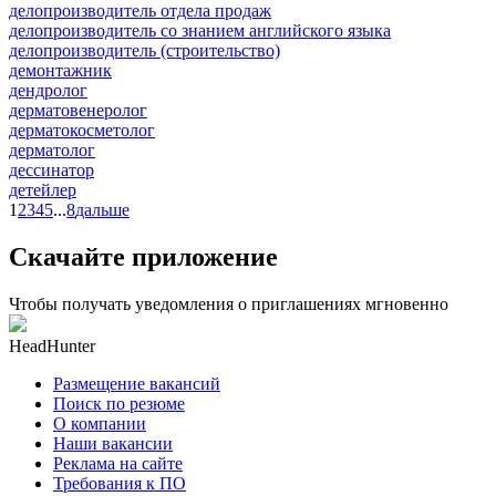
делопроизводитель отдела продаж
делопроизводитель со знанием английского языка
делопроизводитель (строительство)
демонтажник
дендролог
дерматовенеролог
дерматокосметолог
дерматолог
дессинатор
детейлер
1
2
3
4
5
...
8
дальше
Скачайте приложение
Чтобы получать уведомления о приглашениях мгновенно
HeadHunter
Размещение вакансий
Поиск по резюме
О компании
Наши вакансии
Реклама на сайте
Требования к ПО