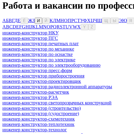
Работа и вакансии по професс
А
Б
В
Г
Д
Е
Ж
З
К
Л
М
Н
О
П
Р
С
Т
У
Ф
Х
Ц
Ч
Ш
Э
Ю
Ё
И
Й
Щ
Ы
Я
A
B
C
D
E
F
G
H
I
J
K
L
M
N
O
P
Q
R
S
T
U
V
W
X
Y
Z
инженер-конструктор НКУ
инженер-конструктор ПГС
инженер-конструктор печатных плат
инженер-конструктор по механике
инженер-конструктор по оснастке
инженер-конструктор по электрике
инженер-конструктор по электрооборудованию
инженер-конструктор пресс-форм
инженер-конструктор приборостроения
инженер конструктор-проектировщик
инженер-конструктор радиоэлектронной аппаратуры
инженер конструктор-расчетчик
инженер-конструктор РЭА
инженер-конструктор светопрозрачных конструкций
инженер-конструктор (строительство)
инженер-конструктор (судостроение)
инженер конструктор-схемотехник
инженер конструктор-теплотехник
инженер конструктор-технолог