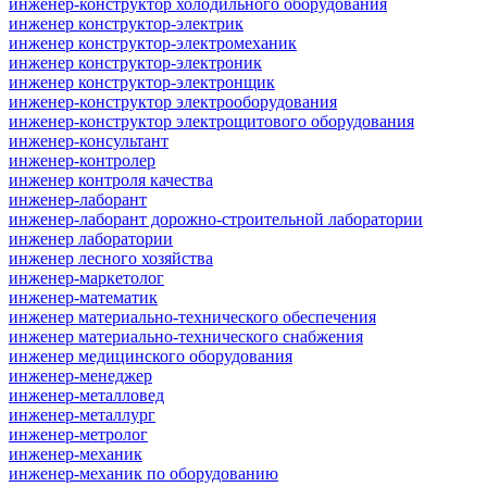
инженер-конструктор холодильного оборудования
инженер конструктор-электрик
инженер конструктор-электромеханик
инженер конструктор-электроник
инженер конструктор-электронщик
инженер-конструктор электрооборудования
инженер-конструктор электрощитового оборудования
инженер-консультант
инженер-контролер
инженер контроля качества
инженер-лаборант
инженер-лаборант дорожно-строительной лаборатории
инженер лаборатории
инженер лесного хозяйства
инженер-маркетолог
инженер-математик
инженер материально-технического обеспечения
инженер материально-технического снабжения
инженер медицинского оборудования
инженер-менеджер
инженер-металловед
инженер-металлург
инженер-метролог
инженер-механик
инженер-механик по оборудованию