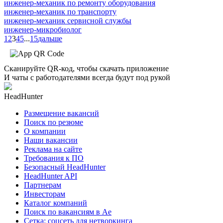
инженер-механик по ремонту оборудования
инженер-механик по транспорту
инженер-механик сервисной службы
инженер-микробиолог
1
2
3
4
5
...
15
дальше
Сканируйте QR-код, чтобы скачать приложение
И чаты с работодателями всегда будут под рукой
HeadHunter
Размещение вакансий
Поиск по резюме
О компании
Наши вакансии
Реклама на сайте
Требования к ПО
Безопасный HeadHunter
HeadHunter API
Партнерам
Инвесторам
Каталог компаний
Поиск по вакансиям в Ае
Сетка: соцсеть для нетворкинга