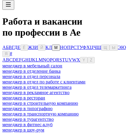
Работа и вакансии
по профессии в Ае
А
Б
В
Г
Д
Е
Ж
З
И
К
Л
Н
О
П
Р
С
Т
У
Ф
Х
Ц
Ч
Ш
Э
Ю
Ё
Й
М
Щ
Ы
#
Я
A
B
C
D
E
F
G
H
I
J
K
L
M
N
O
P
Q
R
S
T
U
V
W
X
Y
Z
менеджер в мебельный салон
менеджер в отделение банка
менеджер в отдел персонала
менеджер в отдел по работе с клиентами
менеджер в отдел телемаркетинга
менеджер в рекламное агентство
менеджер в ресторан
менеджер в строительную компанию
менеджер в типографию
менеджер в транспортную компанию
менеджер в турагентство
менеджер в фитнес-клуб
менеджер в шоу-рум