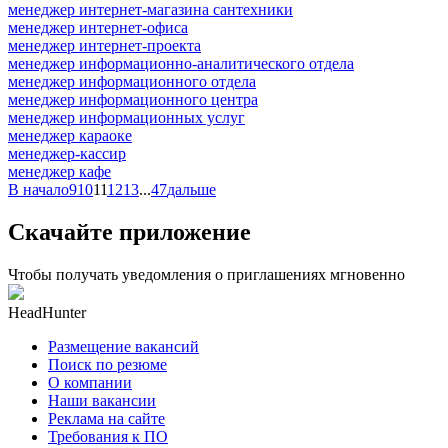
менеджер интернет-магазина сантехники
менеджер интернет-офиса
менеджер интернет-проекта
менеджер информационно-аналитического отдела
менеджер информационного отдела
менеджер информационного центра
менеджер информационных услуг
менеджер караоке
менеджер-кассир
менеджер кафе
В начало
9
10
11
12
13
...
47
дальше
Скачайте приложение
Чтобы получать уведомления о приглашениях мгновенно
HeadHunter
Размещение вакансий
Поиск по резюме
О компании
Наши вакансии
Реклама на сайте
Требования к ПО