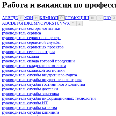
Работа и вакансии по професс
А
Б
В
Г
Д
Е
Ж
З
И
К
Л
М
Н
О
П
С
Т
У
Ф
Х
Ц
Ч
Ш
Э
Ю
Ё
Й
Р
Щ
Ы
Я
A
B
C
D
E
F
G
H
I
J
K
L
M
N
O
P
Q
R
S
T
U
V
W
X
Y
Z
руководитель сектора логистики
руководитель сервиса
руководитель сервисного центра
руководитель сервисной службы
руководитель сервисных проектов
руководитель сетевого отдела
руководитель склада
руководитель склада готовой продукции
руководитель складского комплекса
руководитель складской логистики
руководитель службы внутреннего аудита
руководитель службы внутреннего контроля
руководитель службы гостиничного хозяйства
руководитель службы доставки
руководитель службы заказчика
руководитель службы информационных технологий
руководитель службы ИТ
руководитель службы качества
руководитель службы клининга