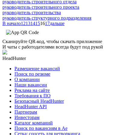
руководитель строительного отдела
руководитель строительного проекта
руководитель строительства
руководитель структурного подразделения
В начало
12
13
14
15
16
17
дальше
Сканируйте QR-код, чтобы скачать приложение
И чаты с работодателями всегда будут под рукой
HeadHunter
Размещение вакансий
Поиск по резюме
О компании
Наши вакансии
Реклама на сайте
Требования к ПО
Безопасный HeadHunter
HeadHunter API
Партнерам
Инвесторам
Каталог компаний
Поиск по вакансиям в Ае
Сетка: соцсеть для нетворкинга