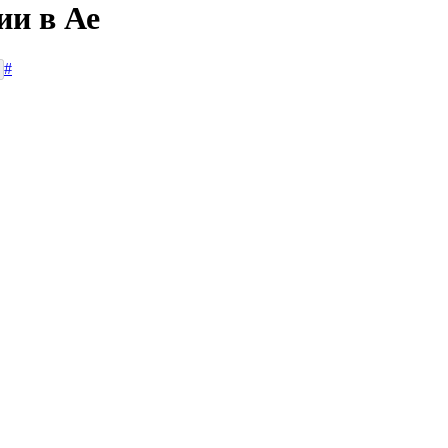
ии в Ае
#