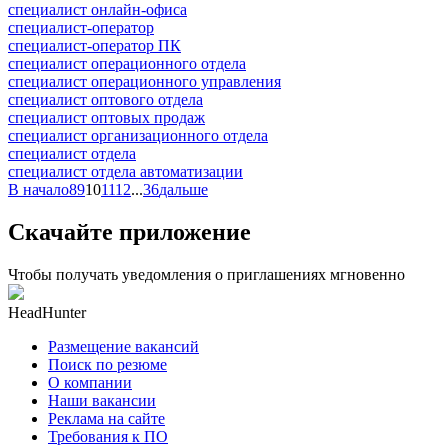
специалист онлайн-офиса
специалист-оператор
специалист-оператор ПК
специалист операционного отдела
специалист операционного управления
специалист оптового отдела
специалист оптовых продаж
специалист организационного отдела
специалист отдела
специалист отдела автоматизации
В начало
8
9
10
11
12
...
36
дальше
Скачайте приложение
Чтобы получать уведомления о приглашениях мгновенно
HeadHunter
Размещение вакансий
Поиск по резюме
О компании
Наши вакансии
Реклама на сайте
Требования к ПО