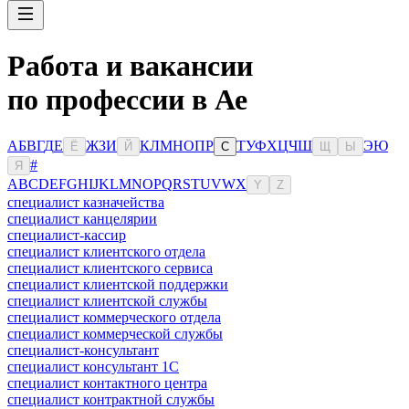
Работа и вакансии
по профессии в Ае
А
Б
В
Г
Д
Е
Ж
З
И
К
Л
М
Н
О
П
Р
Т
У
Ф
Х
Ц
Ч
Ш
Э
Ю
Ё
Й
С
Щ
Ы
#
Я
A
B
C
D
E
F
G
H
I
J
K
L
M
N
O
P
Q
R
S
T
U
V
W
X
Y
Z
специалист казначейства
специалист канцелярии
специалист-кассир
специалист клиентского отдела
специалист клиентского сервиса
специалист клиентской поддержки
специалист клиентской службы
специалист коммерческого отдела
специалист коммерческой службы
специалист-консультант
специалист консультант 1С
специалист контактного центра
специалист контрактной службы