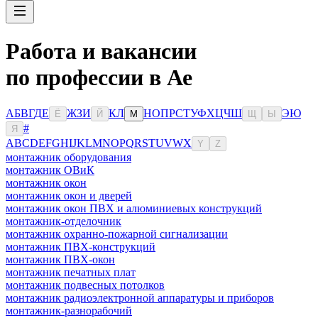
Работа и вакансии
по профессии в Ае
А
Б
В
Г
Д
Е
Ж
З
И
К
Л
Н
О
П
Р
С
Т
У
Ф
Х
Ц
Ч
Ш
Э
Ю
Ё
Й
М
Щ
Ы
#
Я
A
B
C
D
E
F
G
H
I
J
K
L
M
N
O
P
Q
R
S
T
U
V
W
X
Y
Z
монтажник оборудования
монтажник ОВиК
монтажник окон
монтажник окон и дверей
монтажник окон ПВХ и алюминиевых конструкций
монтажник-отделочник
монтажник охранно-пожарной сигнализации
монтажник ПВХ-конструкций
монтажник ПВХ-окон
монтажник печатных плат
монтажник подвесных потолков
монтажник радиоэлектронной аппаратуры и приборов
монтажник-разнорабочий