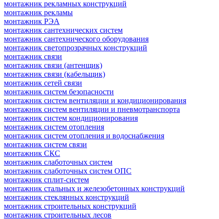
монтажник рекламных конструкций
монтажник рекламы
монтажник РЭА
монтажник сантехнических систем
монтажник сантехнического оборудования
монтажник светопрозрачных конструкций
монтажник связи
монтажник связи (антенщик)
монтажник связи (кабельщик)
монтажник сетей связи
монтажник систем безопасности
монтажник систем вентиляции и кондиционирования
монтажник систем вентиляции и пневмотранспорта
монтажник систем кондиционирования
монтажник систем отопления
монтажник систем отопления и водоснабжения
монтажник систем связи
монтажник СКС
монтажник слаботочных систем
монтажник слаботочных систем ОПС
монтажник сплит-систем
монтажник стальных и железобетонных конструкций
монтажник стеклянных конструкций
монтажник строительных конструкций
монтажник строительных лесов